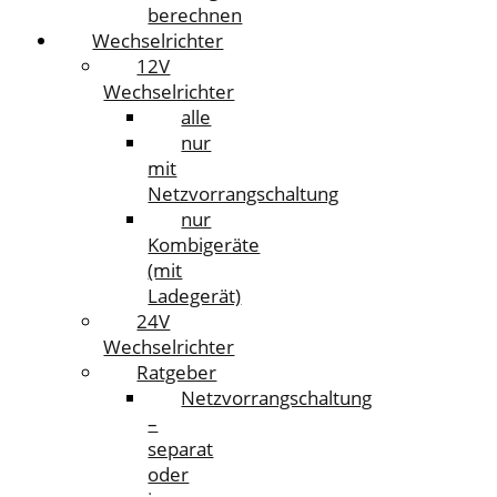
berechnen
Wechselrichter
12V
Wechselrichter
alle
nur
mit
Netzvorrangschaltung
nur
Kombigeräte
(mit
Ladegerät)
24V
Wechselrichter
Ratgeber
Netzvorrangschaltung
–
separat
oder