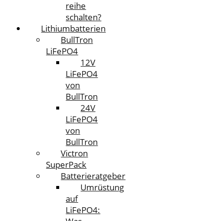
reihe
schalten?
Lithiumbatterien
BullTron
LiFePO4
12V
LiFePO4
von
BullTron
24V
LiFePO4
von
BullTron
Victron
SuperPack
Batterieratgeber
Umrüstung
auf
LiFePO4: