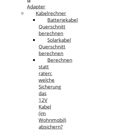
Adapter
Kabelrechner
Batteriekabel
Querschnitt
berechnen
Solarkabel
Querschnitt
berechnen
Berechnen
statt
raten:
welche
Sicherung
das
12V
Kabel
(im
Wohnmobil)
absichern?