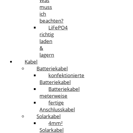
Was
muss
ich
beachten?
LiFePO4
richtig
laden
&
lagern
Kabel
Batteriekabel
konfektionierte
Batteriekabel
Batteriekabel
meterweise
fertige
Anschlusskabel
Solarkabel
4mm²
Solarkabel