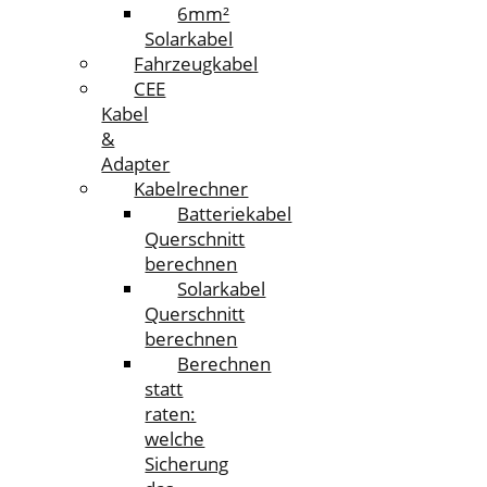
6mm²
Solarkabel
Fahrzeugkabel
CEE
Kabel
&
Adapter
Kabelrechner
Batteriekabel
Querschnitt
berechnen
Solarkabel
Querschnitt
berechnen
Berechnen
statt
raten:
welche
Sicherung