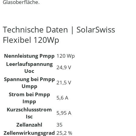
Glasoberfläche.
Technische Daten | SolarSwiss
Flexibel 120Wp
Nennleistung Pmpp
120 Wp
Leerlaufspannung
24,9 V
Uoc
Spannung bei Pmpp
21,5 V
Umpp
Strom bei Pmpp
5,6 A
Impp
Kurzschlussstrom
5,95 A
Isc
Zellanzahl
35
Zellenwirkungsgrad
25,2 %