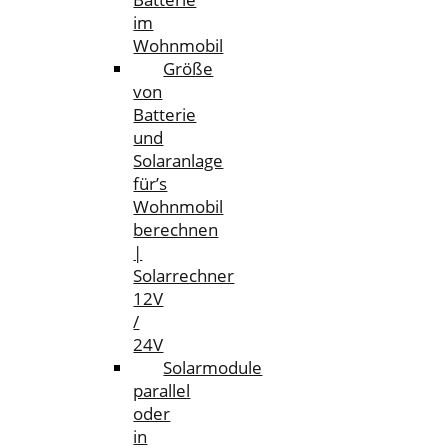
im
Wohnmobil
Größe
von
Batterie
und
Solaranlage
für’s
Wohnmobil
berechnen
|
Solarrechner
12V
/
24V
Solarmodule
parallel
oder
in