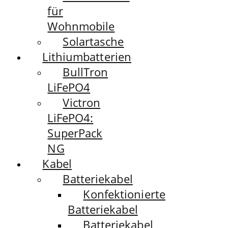
für
Wohnmobile
Solartasche
Lithiumbatterien
BullTron
LiFePO4
Victron
LiFePO4:
SuperPack
NG
Kabel
Batteriekabel
Konfektionierte
Batteriekabel
Batteriekabel