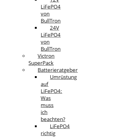
LiFePO4
von
BullTron
24V
LiFePO4
von
BullTron
Victron
SuperPack
Batterieratgeber
Umrüstung
auf
LiFePO4:
Was
muss
ich
beachten?
LiFePO4
richtig