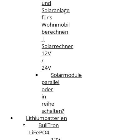
und
Solaranlage
für’s
Wohnmobil
berechnen
|
Solarrechner
12V
/
24V
Solarmodule
parallel
oder
in
reihe
schalten?
Lithiumbatterien
BullTron
LiFePO4
12V