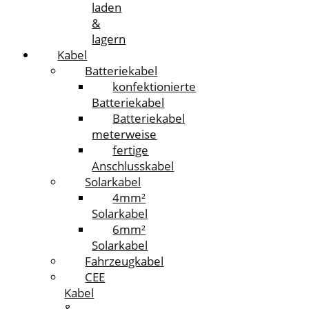
laden
&
lagern
Kabel
Batteriekabel
konfektionierte
Batteriekabel
Batteriekabel
meterweise
fertige
Anschlusskabel
Solarkabel
4mm²
Solarkabel
6mm²
Solarkabel
Fahrzeugkabel
CEE
Kabel
&