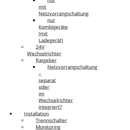
nur
mit
Netzvorrangschaltung
nur
Kombigeräte
(mit
Ladegerät)
24V
Wechselrichter
Ratgeber
Netzvorrangschaltung
–
separat
oder
im
Wechselrichter
integriert?
Installation
Trennschalter
Monitoring