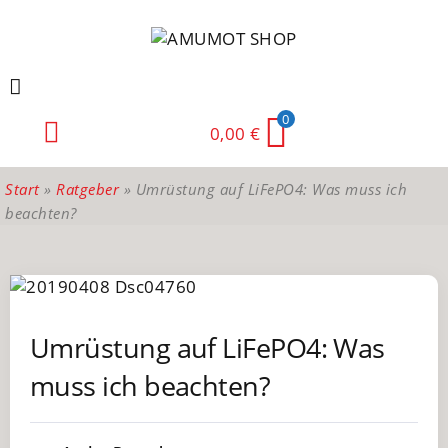
0
0,00
€
Solarmodule für Wohnmobile
Victron LiFePO4: SuperPack NG
Montage Solaranlage Wohnmobil
Einbau Wohnmobilbatterie
Sicherungshalter, Sicherungen, Verteiler
Konfektionierte Batteriekabel
Batteriekabel Meterware
Start
»
Ratgeber
»
Umrüstung auf LiFePO4: Was muss ich
beachten?
Umrüstung auf LiFePO4: Was
muss ich beachten?