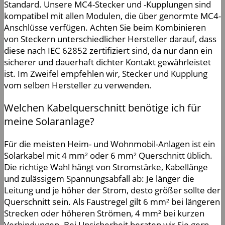
Standard. Unsere MC4-Stecker und -Kupplungen sind
kompatibel mit allen Modulen, die über genormte MC4-
Anschlüsse verfügen. Achten Sie beim Kombinieren
von Steckern unterschiedlicher Hersteller darauf, dass
diese nach IEC 62852 zertifiziert sind, da nur dann ein
sicherer und dauerhaft dichter Kontakt gewährleistet
ist. Im Zweifel empfehlen wir, Stecker und Kupplung
vom selben Hersteller zu verwenden.
Welchen Kabelquerschnitt benötige ich für
meine Solaranlage?
Für die meisten Heim- und Wohnmobil-Anlagen ist ein
Solarkabel mit 4 mm² oder 6 mm² Querschnitt üblich.
Die richtige Wahl hängt von Stromstärke, Kabellänge
und zulässigem Spannungsabfall ab: Je länger die
Leitung und je höher der Strom, desto größer sollte der
Querschnitt sein. Als Faustregel gilt 6 mm² bei längeren
Strecken oder höheren Strömen, 4 mm² bei kurzen
Verbindungen. Bei Unsicherheit beraten wir Sie gern