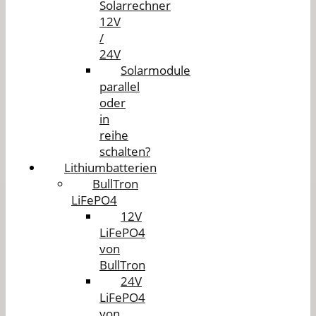
Solarrechner
12V
/
24V
Solarmodule
parallel
oder
in
reihe
schalten?
Lithiumbatterien
BullTron
LiFePO4
12V
LiFePO4
von
BullTron
24V
LiFePO4
von