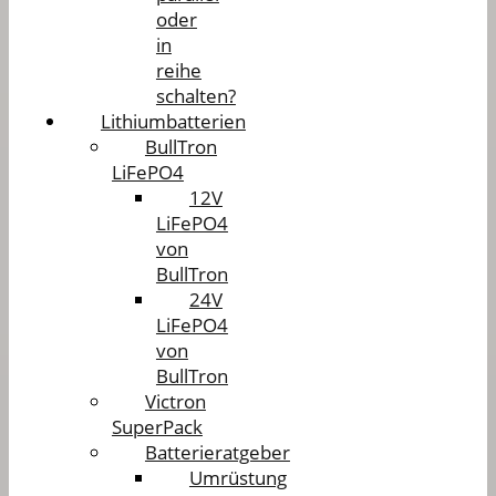
oder
in
reihe
schalten?
Lithiumbatterien
BullTron
LiFePO4
12V
LiFePO4
von
BullTron
24V
LiFePO4
von
BullTron
Victron
SuperPack
Batterieratgeber
Umrüstung