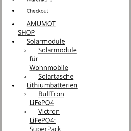
Checkout
AMUMOT
SHOP
Solarmodule
Solarmodule
für
Wohnmobile
Solartasche
Lithiumbatterien
BullTron
LiFePO4
Victron
LiFePO4:
SuperPack