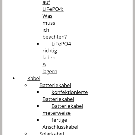
auf
LiFePO4:
Was
muss
ich
beachten?
LiFePO4
richtig
laden
&
lagern
Kabel
Batteriekabel
konfektionierte
Batteriekabel
Batteriekabel
meterweise
fertige
Anschlusskabel
Solarkabel