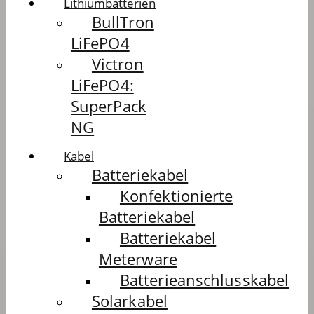
Lithiumbatterien
BullTron
LiFePO4
Victron
LiFePO4:
SuperPack
NG
Kabel
Batteriekabel
Konfektionierte
Batteriekabel
Batteriekabel
Meterware
Batterieanschlusskabel
Solarkabel