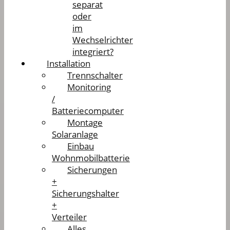
separat
oder
im
Wechselrichter
integriert?
Installation
Trennschalter
Monitoring
/
Batteriecomputer
Montage
Solaranlage
Einbau
Wohnmobilbatterie
Sicherungen
+
Sicherungshalter
+
Verteiler
Alles