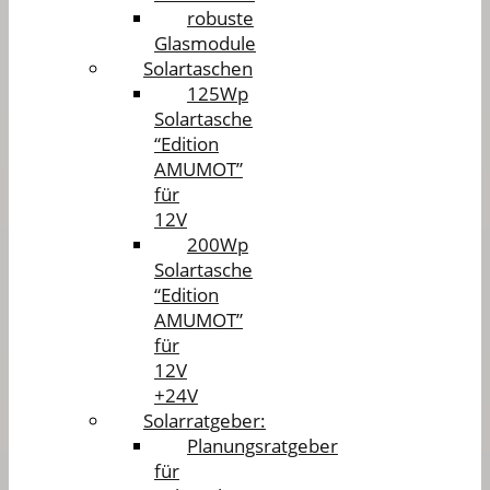
robuste
Glasmodule
Solartaschen
125Wp
Solartasche
“Edition
AMUMOT”
für
12V
200Wp
Solartasche
“Edition
AMUMOT”
für
12V
+24V
Solarratgeber:
Planungsratgeber
für