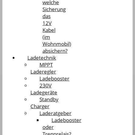
welche
Sicherung
das
12V
Kabel
(im
Wohnmobil)
absichern?
Ladetechnik
MPPT
Laderegler
Ladebooster
230V
Ladegeräte
Standby
Charger
Laderatgeber
Ladebooster
oder
Trennrelais?