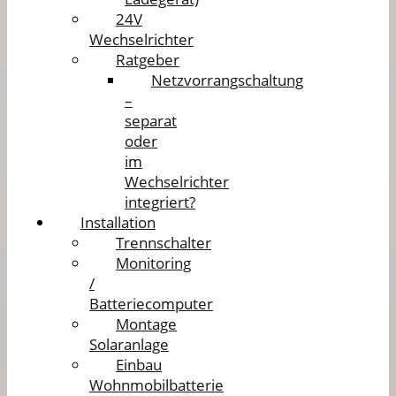
24V
Wechselrichter
Ratgeber
Netzvorrangschaltung
–
separat
oder
im
Wechselrichter
integriert?
Installation
Trennschalter
Monitoring
/
Batteriecomputer
Montage
Solaranlage
Einbau
Wohnmobilbatterie