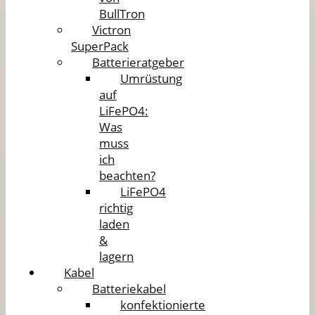
BullTron
Victron
SuperPack
Batterieratgeber
Umrüstung
auf
LiFePO4:
Was
muss
ich
beachten?
LiFePO4
richtig
laden
&
lagern
Kabel
Batteriekabel
konfektionierte