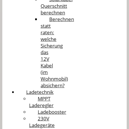
Querschnitt
berechnen
Berechnen
statt
raten:
welche
Sicherung
das
12V
Kabel
(im
Wohnmobil)
absichern?
Ladetechnik
MPPT
Laderegler
Ladebooster
230V
Ladegeräte