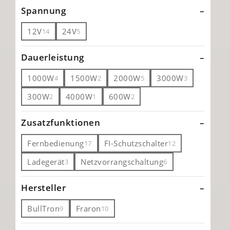
Spannung
12V
24V
14
5
Dauerleistung
1000W
1500W
2000W
3000W
4
2
5
3
300W
4000W
600W
2
1
2
Zusatzfunktionen
Fernbedienung
FI-Schutzschalter
17
12
Ladegerät
Netzvorrangschaltung
3
6
Hersteller
BullTron
Fraron
9
10