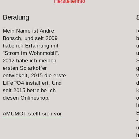
Herstellerinfo
Beratung
Mein Name ist Andre
I
Bonsch, und seit 2009
b
habe ich Erfahrung mit
"Strom im Wohnmobil".
u
2012 habe ich meinen
S
ersten Solarkoffer
g
entwickelt, 2015 die erste
v
LiFePO4 installiert. Und
seit 2015 betreibe ich
diesen Onlineshop.
o
B
AMUMOT stellt sich vor
-
h