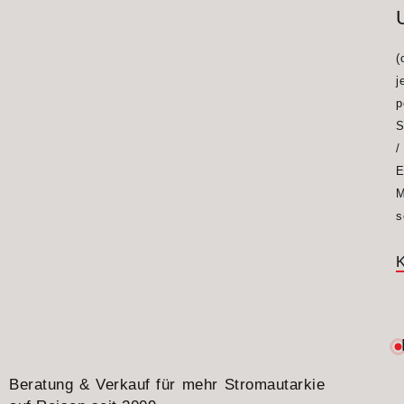
(
j
p
S
/
E
M
s
K
Beratung & Verkauf für mehr Stromautarkie