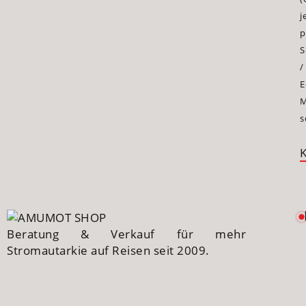
j
p
S
/
E
M
s
Beratung & Verkauf für mehr
Stromautarkie auf Reisen seit 2009.