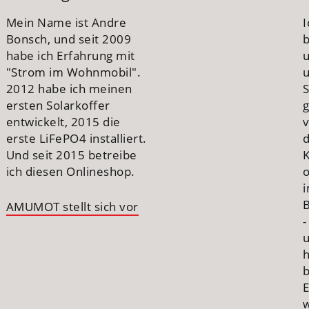
Mein Name ist Andre
I
Bonsch, und seit 2009
habe ich Erfahrung mit
"Strom im Wohnmobil".
u
2012 habe ich meinen
S
ersten Solarkoffer
entwickelt, 2015 die
erste LiFePO4 installiert.
Und seit 2015 betreibe
ich diesen Onlineshop.
B
AMUMOT stellt sich vor
-
h
E