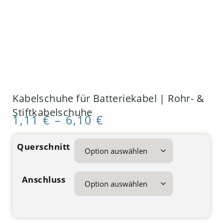
Kabelschuhe für Batteriekabel | Rohr- &
Stiftkabelschuhe
1,11
€
–
6,10
€
Querschnitt
Anschluss