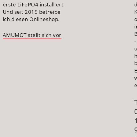
erste LiFePO4 installiert.
Und seit 2015 betreibe
ich diesen Onlineshop.
B
AMUMOT stellt sich vor
-
h
E
e