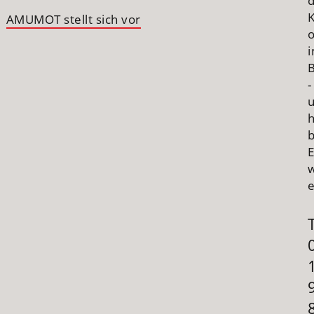
AMUMOT stellt sich vor
B
-
h
E
e