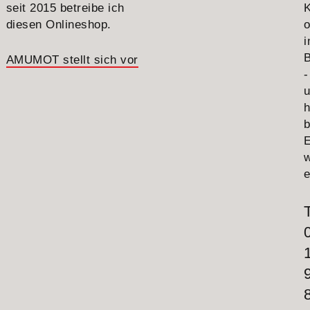
seit 2015 betreibe ich
diesen Onlineshop.
o
B
AMUMOT stellt sich vor
-
h
E
e