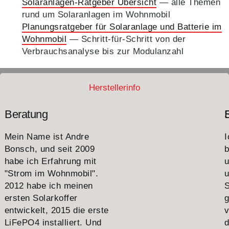
Solaranlagen-Ratgeber Übersicht
— alle Themen
rund um Solaranlagen im Wohnmobil
Planungsratgeber für Solaranlage und Batterie im
Wohnmobil
— Schritt-für-Schritt von der
Verbrauchsanalyse bis zur Modulanzahl
Herstellerinfo
Beratung
Mein Name ist Andre
I
Bonsch, und seit 2009
b
habe ich Erfahrung mit
"Strom im Wohnmobil".
u
2012 habe ich meinen
S
ersten Solarkoffer
g
entwickelt, 2015 die erste
v
LiFePO4 installiert. Und