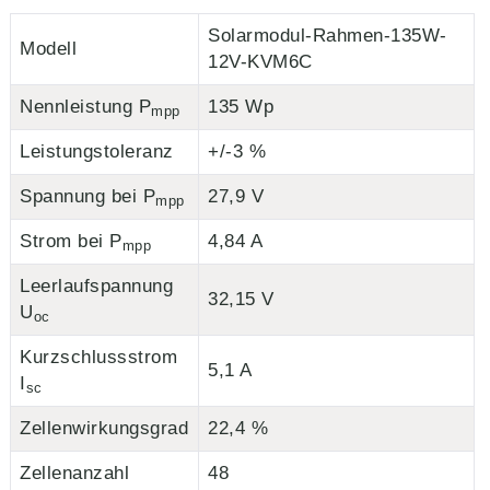
Solarmodul-Rahmen-135W-
Modell
12V-KVM6C
Nennleistung P
135 Wp
mpp
Leistungstoleranz
+/-3 %
Spannung bei P
27,9 V
mpp
Strom bei P
4,84 A
mpp
Leerlaufspannung
32,15 V
U
oc
Kurzschlussstrom
5,1 A
I
sc
Zellenwirkungsgrad
22,4 %
Zellenanzahl
48