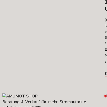
(
j
p
S
/
E
M
s
K
Beratung & Verkauf für mehr Stromautarkie