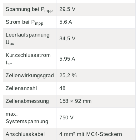
Spannung bei P
29,5 V
mpp
Strom bei P
5,6 A
mpp
Leerlaufspannung
34,5 V
U
oc
Kurzschlussstrom
5,95 A
I
sc
Zellenwirkungsgrad
25,2 %
Zellenanzahl
48
Zellenabmessung
158 × 92 mm
max.
750 V
Systemspannung
Anschlusskabel
4 mm² mit MC4-Steckern