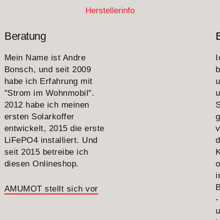
Herstellerinfo
Beratung
Mein Name ist Andre
I
Bonsch, und seit 2009
b
habe ich Erfahrung mit
"Strom im Wohnmobil".
u
2012 habe ich meinen
S
ersten Solarkoffer
g
entwickelt, 2015 die erste
v
LiFePO4 installiert. Und
seit 2015 betreibe ich
diesen Onlineshop.
o
B
AMUMOT stellt sich vor
-