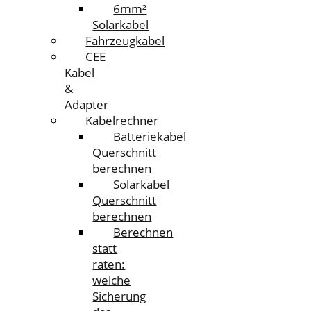
6mm²
Solarkabel
Fahrzeugkabel
CEE
Kabel
&
Adapter
Kabelrechner
Batteriekabel
Querschnitt
berechnen
Solarkabel
Querschnitt
berechnen
Berechnen
statt
raten:
welche
Sicherung