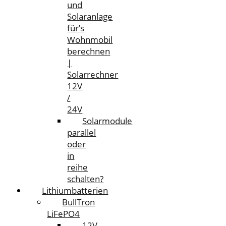
und
Solaranlage
für’s
Wohnmobil
berechnen
|
Solarrechner
12V
/
24V
Solarmodule
parallel
oder
in
reihe
schalten?
Lithiumbatterien
BullTron
LiFePO4
12V