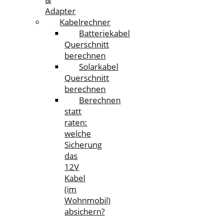
Adapter
Kabelrechner
Batteriekabel
Querschnitt
berechnen
Solarkabel
Querschnitt
berechnen
Berechnen
statt
raten:
welche
Sicherung
das
12V
Kabel
(im
Wohnmobil)
absichern?