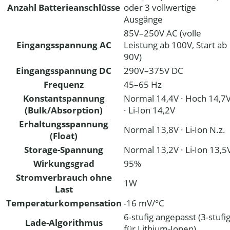
Anzahl Batterieanschlüsse
oder 3 vollwertige
Ausgänge
85V–250V AC (volle
Eingangsspannung AC
Leistung ab 100V, Start ab
90V)
Eingangsspannung DC
290V–375V DC
Frequenz
45–65 Hz
Konstantspannung
Normal 14,4V · Hoch 14,7
(Bulk/Absorption)
· Li-Ion 14,2V
Erhaltungsspannung
Normal 13,8V · Li-Ion N.z.
(Float)
Storage-Spannung
Normal 13,2V · Li-Ion 13,5
Wirkungsgrad
95%
Stromverbrauch ohne
1W
Last
Temperaturkompensation
-16 mV/°C
6-stufig angepasst (3-stufi
Lade-Algorithmus
für Lithium-Ionen)