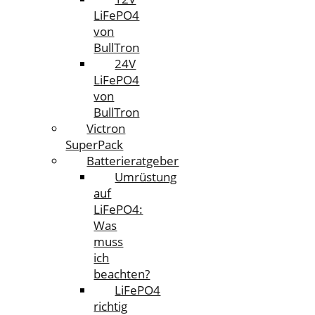
LiFePO4
von
BullTron
24V
LiFePO4
von
BullTron
Victron
SuperPack
Batterieratgeber
Umrüstung
auf
LiFePO4:
Was
muss
ich
beachten?
LiFePO4
richtig