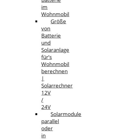
im
Wohnmobil
Größe
von
Batterie
und
Solaranlage
für’s
Wohnmobil
berechnen
|
Solarrechner
12V
/
24V
Solarmodule
parallel
oder
in