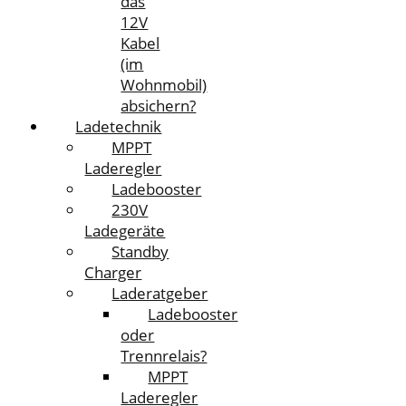
das
12V
Kabel
(im
Wohnmobil)
absichern?
Ladetechnik
MPPT
Laderegler
Ladebooster
230V
Ladegeräte
Standby
Charger
Laderatgeber
Ladebooster
oder
Trennrelais?
MPPT
Laderegler