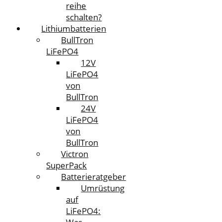
reihe
schalten?
Lithiumbatterien
BullTron
LiFePO4
12V
LiFePO4
von
BullTron
24V
LiFePO4
von
BullTron
Victron
SuperPack
Batterieratgeber
Umrüstung
auf
LiFePO4: