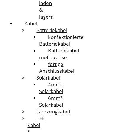
laden
&
lagern
Kabel
Batteriekabel
konfektionierte
Batteriekabel
Batteriekabel
meterweise
fertige
Anschlusskabel
Solarkabel
4mm²
Solarkabel
6mm²
Solarkabel
Fahrzeugkabel
CEE
Kabel
&