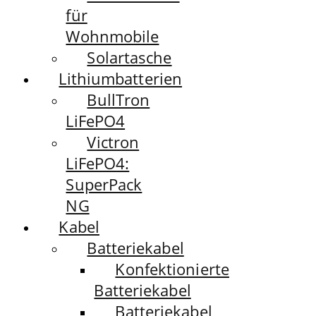
für
Wohnmobile
Solartasche
Lithiumbatterien
BullTron
LiFePO4
Victron
LiFePO4:
SuperPack
NG
Kabel
Batteriekabel
Konfektionierte
Batteriekabel
Batteriekabel