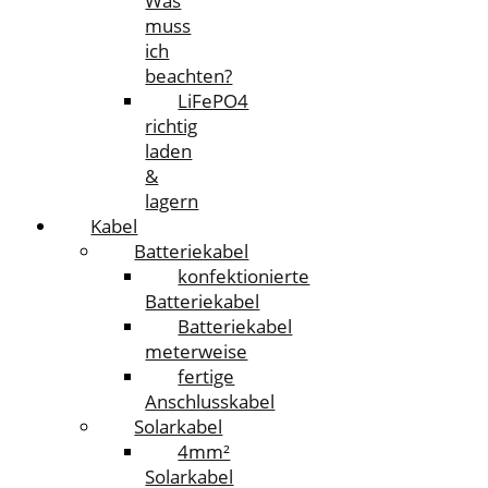
Was
muss
ich
beachten?
LiFePO4
richtig
laden
&
lagern
Kabel
Batteriekabel
konfektionierte
Batteriekabel
Batteriekabel
meterweise
fertige
Anschlusskabel
Solarkabel
4mm²
Solarkabel