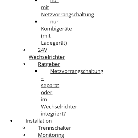
nur
mit
Netzvorrangschaltung
nur
Kombigeräte
(mit
Ladegerät)
24V
Wechselrichter
Ratgeber
Netzvorrangschaltung
–
separat
oder
im
Wechselrichter
integriert?
Installation
Trennschalter
Monitoring