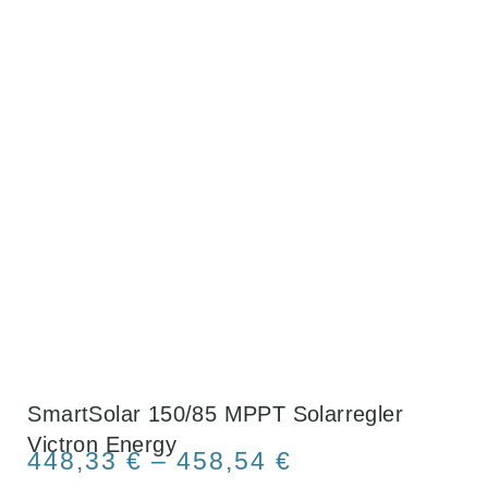
SmartSolar 150/85 MPPT Solarregler
Victron Energy
448,33
€
–
458,54
€