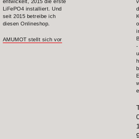
entwickelt, 2015 die erste
v
LiFePO4 installiert. Und
seit 2015 betreibe ich
diesen Onlineshop.
o
B
AMUMOT stellt sich vor
-
h
E
e