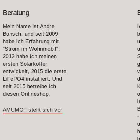
Beratung
Mein Name ist Andre
I
Bonsch, und seit 2009
b
habe ich Erfahrung mit
"Strom im Wohnmobil".
u
2012 habe ich meinen
S
ersten Solarkoffer
g
entwickelt, 2015 die erste
v
LiFePO4 installiert. Und
seit 2015 betreibe ich
diesen Onlineshop.
o
B
AMUMOT stellt sich vor
-
h