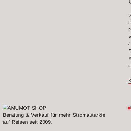
(
j
p
S
/
E
M
s
K
Beratung & Verkauf für mehr Stromautarkie
auf Reisen seit 2009.