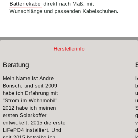
Batteriekabel
direkt nach Maß, mit
Wunschlänge und passenden Kabelschuhen.
Herstellerinfo
Beratung
Mein Name ist Andre
I
Bonsch, und seit 2009
b
habe ich Erfahrung mit
"Strom im Wohnmobil".
u
2012 habe ich meinen
S
ersten Solarkoffer
g
entwickelt, 2015 die erste
v
LiFePO4 installiert. Und
seit 2015 betreibe ich