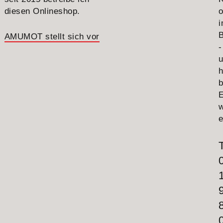
diesen Onlineshop.
o
B
AMUMOT stellt sich vor
-
h
E
e